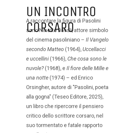
UN INCONTRO
A raccontare la figura di Pasolini
CORSARO
sono Ninetto Davoli, attore simbolo
del cinema pasoliniano –
Il Vangelo
secondo Matteo
(1964),
Uccellacci
e uccellini
(1966),
Che cosa sono le
nuvole?
(1968), e
Il fiore delle Mille e
una notte
(1974) – ed Enrico
Orsingher, autore di "Pasolini, poeta
alla gogna" (Teseo Editore, 2025),
un libro che ripercorre il pensiero
critico dello scrittore corsaro, nel
suo tormentato e fatale rapporto